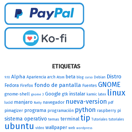
ETIQUETAS
Distro
Alpha
beta
Apariencia
arch
Atom
blog
Debian
9.10
curso
GNOME
fondo de pantalla
Fedora
Firefox
Fuentes
linux
Google
instalar
gnome-shell
gtk
karmic
latex
gnome 3
nueva-version
manjaro
navegador
lucid
pdf
Natty
python
programa
pimagizer
programación
raspberry pi
tip
sistema operativo
terminal
temas
Tutoriales
tutoriales
ubuntu
wallpaper
video
web
wordpress