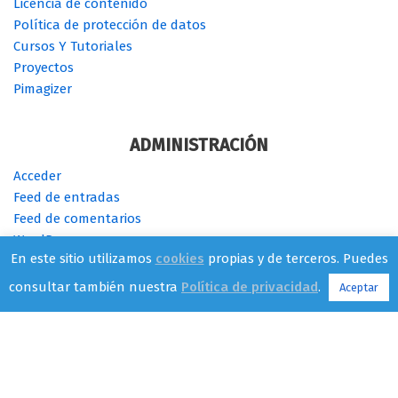
Licencia de contenido
Política de protección de datos
Cursos Y Tutoriales
Proyectos
Pimagizer
ADMINISTRACIÓN
Acceder
Feed de entradas
Feed de comentarios
WordPress.org
En este sitio utilizamos
cookies
propias y de terceros. Puedes
consultar también nuestra
Política de privacidad
.
Aceptar
Cambia de SO - {current_year} -
CC BY-SA 4.0
| Tema
Neve
para
WordPress