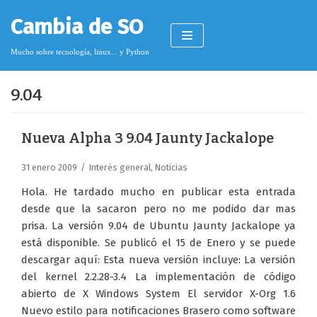
Saltar
Cambia de SO
al
contenido
Mucho sobre tecnología, linux... y Python
9.04
Pimagizer
Nueva Alpha 3 9.04 Jaunty Jackalope
31 enero 2009
Interés general
,
Noticias
Donar
Hola. He tardado mucho en publicar esta entrada
Licencia de contenido
desde que la sacaron pero no me podido dar mas
prisa. La versión 9.04 de Ubuntu Jaunty Jackalope ya
Cookies
está disponible. Se publicó el 15 de Enero y se puede
Política de protección de datos
descargar aquí: Esta nueva versión incluye: La versión
del kernel 2.2.28-3.4 La implementación de código
abierto de X Windows System El servidor X-Org 1.6
Nuevo estilo para notificaciones Brasero como software