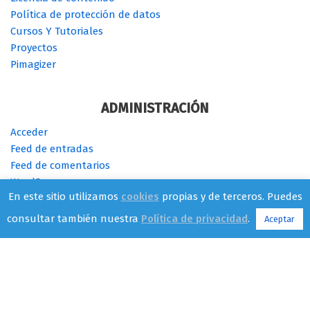
Política de protección de datos
Cursos Y Tutoriales
Proyectos
Pimagizer
ADMINISTRACIÓN
Acceder
Feed de entradas
Feed de comentarios
WordPress.org
En este sitio utilizamos
cookies
propias y de terceros. Puedes
consultar también nuestra
Política de privacidad
.
Aceptar
Cambia de SO - {current_year} -
CC BY-SA 4.0
| Tema
Neve
para
WordPress