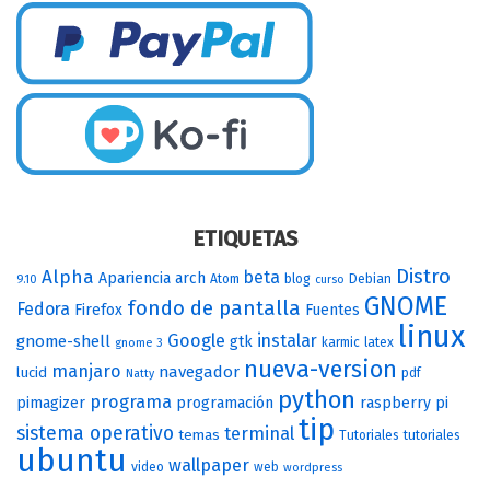
ETIQUETAS
Distro
Alpha
beta
Apariencia
arch
Atom
blog
Debian
9.10
curso
GNOME
fondo de pantalla
Fedora
Firefox
Fuentes
linux
Google
instalar
gnome-shell
gtk
karmic
latex
gnome 3
nueva-version
manjaro
navegador
lucid
pdf
Natty
python
programa
pimagizer
programación
raspberry pi
tip
sistema operativo
terminal
temas
Tutoriales
tutoriales
ubuntu
wallpaper
video
web
wordpress