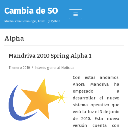
Saltar
Cambia de SO
al
contenido
Mucho sobre tecnología, linux... y Python
Alpha
Pimagizer
Mandriva 2010 Spring Alpha 1
11 enero 2010
Interés general
,
Noticias
Donar
Con estas andamos.
Licencia de contenido
Ahora Mandriva ha
empezado a
Cookies
desarrollar el nuevo
Política de protección de datos
sistema operativo que
verá la luz el 3 de junio
de 2010. Esta nueva
versión cuenta con