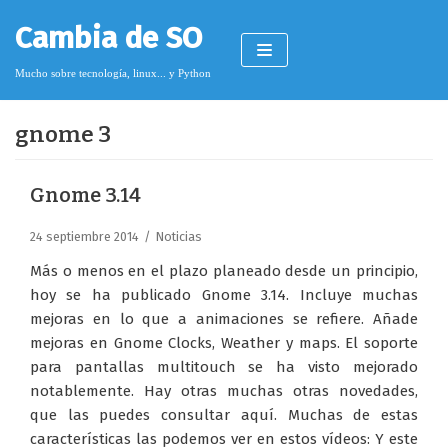
Saltar
Cambia de SO
al
contenido
Mucho sobre tecnología, linux... y Python
gnome 3
Pimagizer
Gnome 3.14
24 septiembre 2014
Noticias
Donar
Más o menos en el plazo planeado desde un principio,
Licencia de contenido
hoy se ha publicado Gnome 3.14. Incluye muchas
mejoras en lo que a animaciones se refiere. Añade
Cookies
mejoras en Gnome Clocks, Weather y maps. El soporte
Política de protección de datos
para pantallas multitouch se ha visto mejorado
notablemente. Hay otras muchas otras novedades,
que las puedes consultar aquí. Muchas de estas
características las podemos ver en estos vídeos: Y este