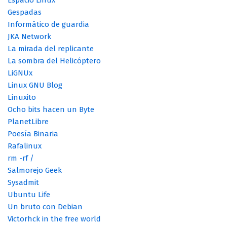
Espacio Linux
Gespadas
Informático de guardia
JKA Network
La mirada del replicante
La sombra del Helicóptero
LiGNUx
Linux GNU Blog
Linuxito
Ocho bits hacen un Byte
PlanetLibre
Poesía Binaria
Rafalinux
rm -rf /
Salmorejo Geek
Sysadmit
Ubuntu Life
Un bruto con Debian
Victorhck in the free world