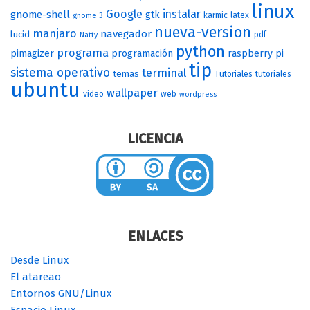
linux
Google
instalar
gnome-shell
gtk
karmic
latex
gnome 3
nueva-version
manjaro
navegador
lucid
pdf
Natty
python
programa
pimagizer
programación
raspberry pi
tip
sistema operativo
terminal
temas
Tutoriales
tutoriales
ubuntu
wallpaper
video
web
wordpress
LICENCIA
ENLACES
Desde Linux
El atareao
Entornos GNU/Linux