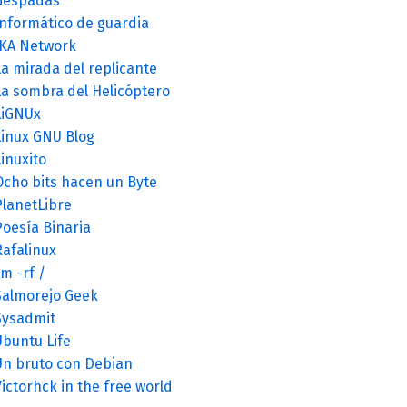
Gespadas
Informático de guardia
JKA Network
a mirada del replicante
La sombra del Helicóptero
LiGNUx
Linux GNU Blog
inuxito
Ocho bits hacen un Byte
PlanetLibre
Poesía Binaria
Rafalinux
m -rf /
Salmorejo Geek
Sysadmit
Ubuntu Life
Un bruto con Debian
ictorhck in the free world