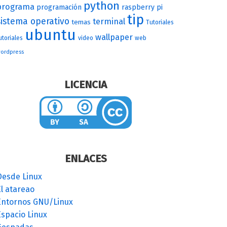
python
programa
programación
raspberry pi
tip
sistema operativo
terminal
temas
Tutoriales
ubuntu
wallpaper
utoriales
video
web
ordpress
LICENCIA
ENLACES
Desde Linux
l atareao
Entornos GNU/Linux
Espacio Linux