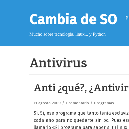
Saltar
al
Cambia de SO
P
contenido
Mucho sobre tecnología, linux... y Python
Pimagizer
Antivirus
Donar
Anti ¿qué?, ¿Antivi
Licencia de contenido
Cookies
11 agosto 2009
1 comentario
Programas
Política de protección de datos
Sí, Sí, ese programa que tanto tenía esclav
cada año para no quedarte sin pc. Pues eso
llamarlo «El programa para saber si tu linux 