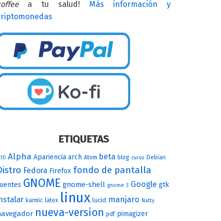
offee
a tu salud!
Más información y
criptomonedas
ETIQUETAS
Alpha
beta
Apariencia
arch
Atom
blog
Debian
.10
curso
Distro
fondo de pantalla
Fedora
Firefox
GNOME
Google
gnome-shell
uentes
gtk
gnome 3
linux
nstalar
manjaro
lucid
karmic
latex
Natty
nueva-version
navegador
pimagizer
pdf