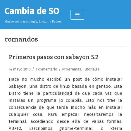
Saltar
Cambia de SO
al
contenido
Mucho sobre tecnología, linux... y Python
comandos
Pimagizer
Primeros pasos con sabayon 5.2
14 mayo 2010
1 comentario
Programas
,
Tutoriales
Donar
Hace no mucho escribú un post de cómo instalar
Licencia de contenido
Sabayon, una distro de linux basada en gentoo. Esta
Distro tiene la particularidad de que cada vez que
Cookies
instalas un programa lo compila. Esto nos trae la
Política de protección de datos
consecuencia de que tarda mucho más en instalar
cualquier cosa. Para empezar necesitaremos la
terminal, accediendo desde ella de varias formas:
Alt+F2. Esscribimos gnome-terminal, o xterm