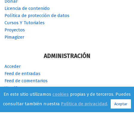
Donar
Licencia de contenido
Política de protección de datos
Cursos Y Tutoriales
Proyectos
Pimagizer
ADMINISTRACIÓN
Acceder
Feed de entradas
Feed de comentarios
WordPress.org
En este sitio utilizamos
cookies
propias y de terceros. Puedes
consultar también nuestra
Política de privacidad
.
Aceptar
Cambia de SO - {current_year} -
CC BY-SA 4.0
| Tema
Neve