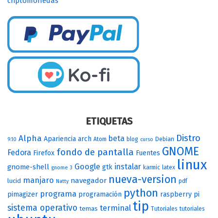
criptomonedas
ETIQUETAS
Distro
Alpha
beta
Apariencia
arch
Atom
blog
Debian
9.10
curso
GNOME
fondo de pantalla
Fedora
Firefox
Fuentes
linux
Google
instalar
gnome-shell
gtk
karmic
latex
gnome 3
nueva-version
manjaro
navegador
lucid
pdf
Natty
python
programa
pimagizer
programación
raspberry pi
tip
sistema operativo
terminal
temas
Tutoriales
tutoriales