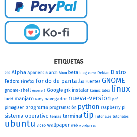
ETIQUETAS
Distro
Alpha
beta
Apariencia
arch
Atom
blog
Debian
9.10
curso
GNOME
fondo de pantalla
Fedora
Firefox
Fuentes
linux
Google
instalar
gnome-shell
gtk
karmic
latex
gnome 3
nueva-version
manjaro
navegador
lucid
pdf
Natty
python
programa
pimagizer
programación
raspberry pi
tip
sistema operativo
terminal
temas
Tutoriales
tutoriales
ubuntu
wallpaper
video
web
wordpress