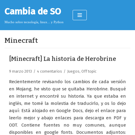
Saltar
Cambia de SO
al
contenido
Mucho sobre tecnología, linux... y Python
Minecraft
Pimagizer
[Minecraft] La historia de Herobrine
9 marzo 2013
4 comentarios
Juegos
,
Off topic
Donar
Recientemente revisando los cambios de cada versión
Licencia de contenido
en Mojang, he visto que se quitaba Herobrine. Busqué
en internet y encontré su historia. Ya que estaba en
Cookies
inglés, me tomé la molestia de traducirlo, y os lo dejo
Política de protección de datos
aquí: Está alojado en Google Docs, dejo el enlace para
leerlo mejor y abajo enlaces para descarga en PDF y
ODT. Contiene fuentes no muy comunes, aunque
disponibles en google fonts. Documentos adjuntos: