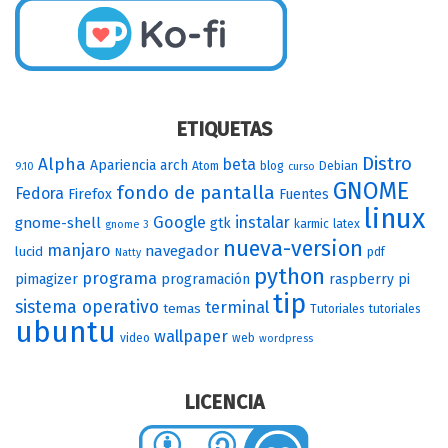
ETIQUETAS
Distro
Alpha
beta
Apariencia
arch
Atom
blog
Debian
9.10
curso
GNOME
fondo de pantalla
Fedora
Firefox
Fuentes
linux
Google
instalar
gnome-shell
gtk
karmic
latex
gnome 3
nueva-version
manjaro
navegador
lucid
pdf
Natty
python
programa
pimagizer
programación
raspberry pi
tip
sistema operativo
terminal
temas
Tutoriales
tutoriales
ubuntu
wallpaper
video
web
wordpress
LICENCIA