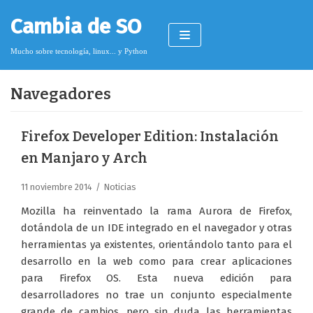
Saltar
Cambia de SO
al
contenido
Mucho sobre tecnología, linux... y Python
Navegadores
Pimagizer
Firefox Developer Edition: Instalación
en Manjaro y Arch
Donar
11 noviembre 2014
Noticias
Licencia de contenido
Mozilla ha reinventado la rama Aurora de Firefox,
Cookies
dotándola de un IDE integrado en el navegador y otras
herramientas ya existentes, orientándolo tanto para el
Política de protección de datos
desarrollo en la web como para crear aplicaciones
para Firefox OS. Esta nueva edición para
desarrolladores no trae un conjunto especialmente
grande de cambios, pero sin duda las herramientas