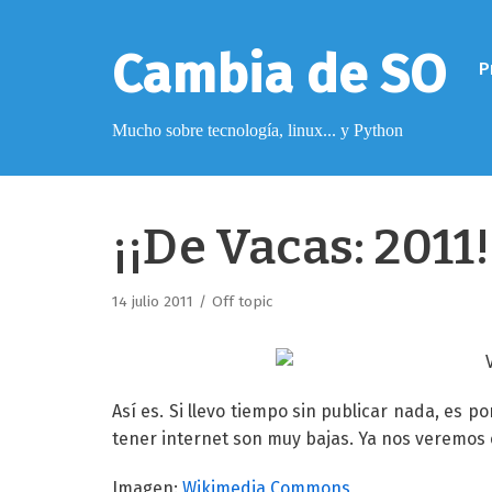
Saltar
al
Cambia de SO
P
contenido
Mucho sobre tecnología, linux... y Python
Pimagizer
¡¡De Vacas: 2011!
Donar
14 julio 2011
Off topic
Licencia de contenido
Cookies
Política de protección de datos
Así es. Si llevo tiempo sin publicar nada, es p
tener internet son muy bajas. Ya nos veremo
Imagen:
Wikimedia Commons