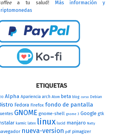
offee
a tu salud!
Más información y
criptomonedas
ETIQUETAS
Alpha
beta
Apariencia
arch
Atom
blog
Debian
.10
curso
Distro
fondo de pantalla
Fedora
Firefox
GNOME
Google
gnome-shell
uentes
gtk
gnome 3
linux
nstalar
manjaro
lucid
karmic
latex
Natty
nueva-version
navegador
pimagizer
pdf