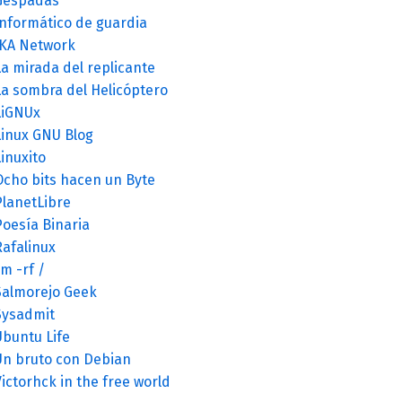
Gespadas
Informático de guardia
JKA Network
a mirada del replicante
La sombra del Helicóptero
LiGNUx
Linux GNU Blog
inuxito
Ocho bits hacen un Byte
PlanetLibre
Poesía Binaria
Rafalinux
m -rf /
Salmorejo Geek
Sysadmit
Ubuntu Life
Un bruto con Debian
ictorhck in the free world