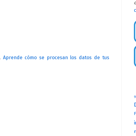
c
m.
Aprende cómo se procesan los datos de tus
9
F
i