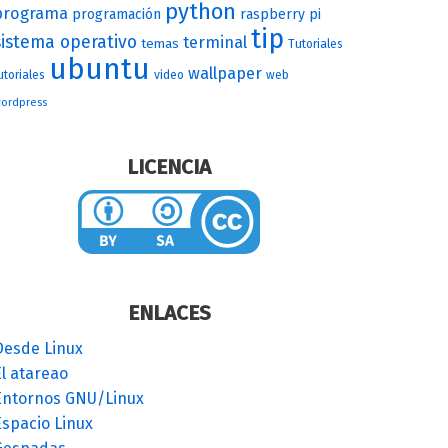
python
programa
programación
raspberry pi
tip
sistema operativo
terminal
temas
Tutoriales
ubuntu
wallpaper
utoriales
video
web
ordpress
LICENCIA
ENLACES
Desde Linux
l atareao
Entornos GNU/Linux
Espacio Linux