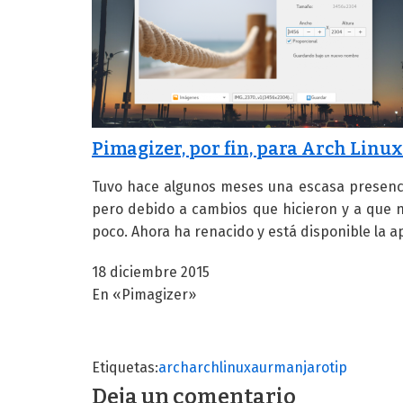
Pimagizer, por fin, para Arch Linux
Tuvo hace algunos meses una escasa presencia
pero debido a cambios que hicieron y a que 
poco. Ahora ha renacido y está disponible la ap
18 diciembre 2015
En «Pimagizer»
Etiquetas:
arch
archlinux
aur
manjaro
tip
Deja un comentario