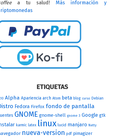
offee
a tu salud!
Más información y
criptomonedas
ETIQUETAS
Alpha
beta
Apariencia
arch
Atom
blog
Debian
.10
curso
Distro
fondo de pantalla
Fedora
Firefox
GNOME
Google
gnome-shell
uentes
gtk
gnome 3
linux
nstalar
manjaro
lucid
karmic
latex
Natty
nueva-version
navegador
pimagizer
pdf