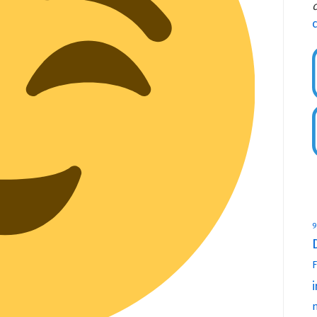
c
9
F
i