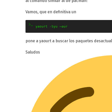
al comando similar al de pacman:
Vamos, que en definitiva un
yaourt -Syu –aur
pone a yaourt a buscar los paquetes desactual
Saludos