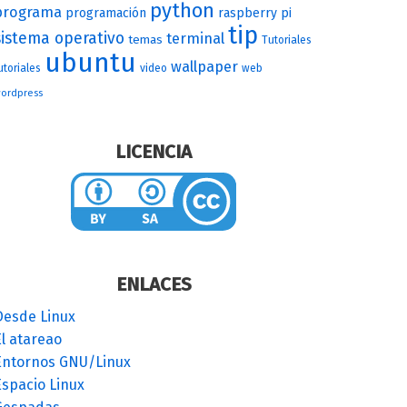
python
programa
programación
raspberry pi
tip
sistema operativo
terminal
temas
Tutoriales
ubuntu
wallpaper
utoriales
video
web
ordpress
LICENCIA
ENLACES
Desde Linux
l atareao
Entornos GNU/Linux
Espacio Linux