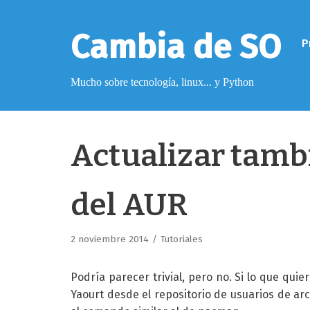
Saltar
al
Cambia de SO
P
contenido
Mucho sobre tecnología, linux... y Python
Pimagizer
Actualizar tamb
Donar
del AUR
Licencia de contenido
Cookies
2 noviembre 2014
Tutoriales
Política de protección de datos
Podría parecer trivial, pero no. Si lo que quie
Yaourt desde el repositorio de usuarios de arch