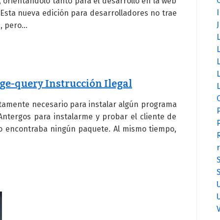
 orientándolo tanto para el desarrollo en la web
 Esta nueva edición para desarrolladores no trae
, pero…
L
ge-query Instrucción Ilegal
L
ictamente necesario para instalar algún programa
 Antergos para instalarme y probar el cliente de
no encontraba ningún paquete. Al mismo tiempo,
r
V