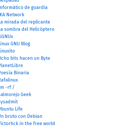
Gespadas
Informático de guardia
JKA Network
a mirada del replicante
La sombra del Helicóptero
LiGNUx
Linux GNU Blog
inuxito
Ocho bits hacen un Byte
PlanetLibre
Poesía Binaria
Rafalinux
m -rf /
Salmorejo Geek
Sysadmit
Ubuntu Life
Un bruto con Debian
ictorhck in the free world