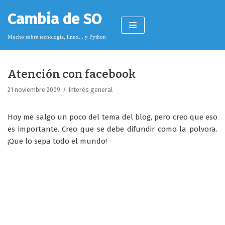
Saltar
Cambia de SO
al
contenido
Mucho sobre tecnología, linux... y Python
Atención con facebook
Pimagizer
21 noviembre 2009
Interés general
Hoy me salgo un poco del tema del blog, pero creo que eso
Donar
es importante. Creo que se debe difundir como la polvora.
¡Que lo sepa todo el mundo!
Licencia de contenido
Cookies
Política de protección de datos