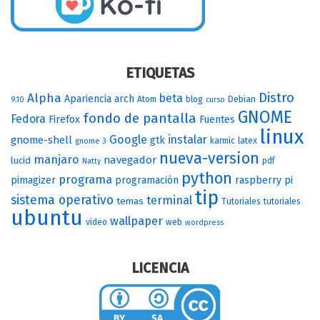
ETIQUETAS
Distro
Alpha
beta
Apariencia
arch
Atom
blog
Debian
9.10
curso
GNOME
fondo de pantalla
Fedora
Firefox
Fuentes
linux
Google
instalar
gnome-shell
gtk
karmic
latex
gnome 3
nueva-version
manjaro
navegador
lucid
pdf
Natty
python
programa
pimagizer
programación
raspberry pi
tip
sistema operativo
terminal
temas
Tutoriales
tutoriales
ubuntu
wallpaper
video
web
wordpress
LICENCIA