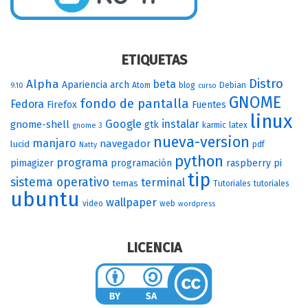
ETIQUETAS
Distro
Alpha
beta
Apariencia
arch
Atom
blog
Debian
9.10
curso
GNOME
fondo de pantalla
Fedora
Firefox
Fuentes
linux
Google
instalar
gnome-shell
gtk
karmic
latex
gnome 3
nueva-version
manjaro
navegador
lucid
pdf
Natty
python
programa
pimagizer
programación
raspberry pi
tip
sistema operativo
terminal
temas
Tutoriales
tutoriales
ubuntu
wallpaper
video
web
wordpress
LICENCIA