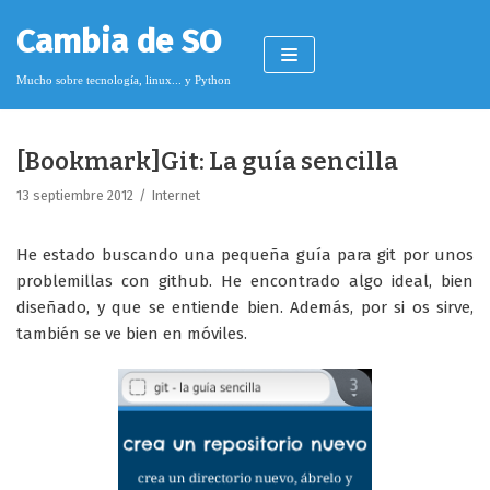
Saltar
Cambia de SO
al
contenido
Mucho sobre tecnología, linux... y Python
[Bookmark]Git: La guía sencilla
Pimagizer
13 septiembre 2012
Internet
He estado buscando una pequeña guía para git por unos
Donar
problemillas con github. He encontrado algo ideal, bien
diseñado, y que se entiende bien. Además, por si os sirve,
Licencia de contenido
también se ve bien en móviles.
Cookies
Política de protección de datos