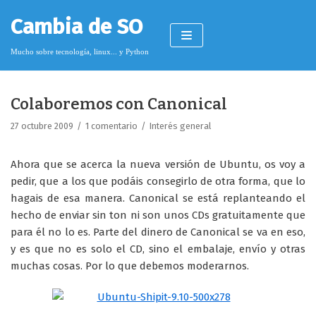
Saltar
Cambia de SO
al
contenido
Mucho sobre tecnología, linux... y Python
Colaboremos con Canonical
Pimagizer
27 octubre 2009
1 comentario
Interés general
Ahora que se acerca la nueva versión de Ubuntu, os voy a
Donar
pedir, que a los que podáis consegirlo de otra forma, que lo
hagais de esa manera. Canonical se está replanteando el
Licencia de contenido
hecho de enviar sin ton ni son unos CDs gratuitamente que
Cookies
para él no lo es. Parte del dinero de Canonical se va en eso,
y es que no es solo el CD, sino el embalaje, envío y otras
Política de protección de datos
muchas cosas. Por lo que debemos moderarnos.