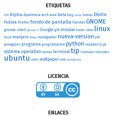
ETIQUETAS
Distro
Alpha
beta
Apariencia
arch
Atom
blog
Debian
9.10
curso
GNOME
fondo de pantalla
Fedora
Firefox
Fuentes
linux
Google
instalar
gnome-shell
gtk
karmic
latex
gnome 3
nueva-version
manjaro
navegador
lucid
pdf
Natty
python
programa
pimagizer
programación
raspberry pi
tip
sistema operativo
terminal
temas
Tutoriales
tutoriales
ubuntu
wallpaper
video
web
wordpress
LICENCIA
ENLACES