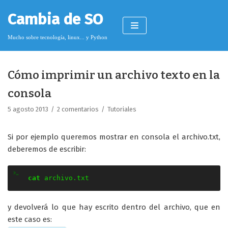
Saltar
Cambia de SO
al
contenido
Mucho sobre tecnología, linux... y Python
Cómo imprimir un archivo texto en la
Pimagizer
consola
5 agosto 2013
2 comentarios
Tutoriales
Donar
Si por ejemplo queremos mostrar en consola el archivo.txt,
Licencia de contenido
deberemos de escribir:
Cookies
cat
archivo.txt
Política de protección de datos
y devolverá lo que hay escrito dentro del archivo, que en
este caso es: