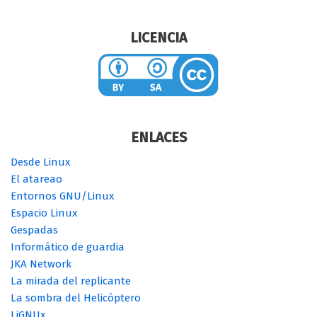
nueva-version
manjaro
navegador
lucid
pdf
Natty
python
programa
pimagizer
programación
raspberry pi
tip
sistema operativo
terminal
temas
Tutoriales
tutoriales
ubuntu
wallpaper
video
web
wordpress
LICENCIA
ENLACES
Desde Linux
El atareao
Entornos GNU/Linux
Espacio Linux
Gespadas