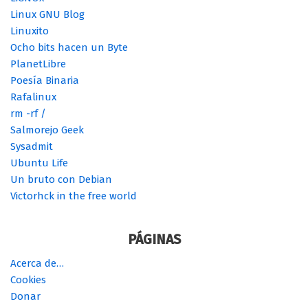
Informático de guardia
JKA Network
La mirada del replicante
La sombra del Helicóptero
LiGNUx
Linux GNU Blog
Linuxito
Ocho bits hacen un Byte
PlanetLibre
Poesía Binaria
Rafalinux
rm -rf /
Salmorejo Geek
Sysadmit
Ubuntu Life
Un bruto con Debian
Victorhck in the free world