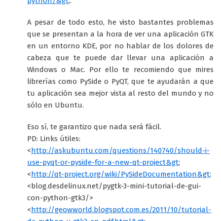
python/&gt
;.
A pesar de todo esto, he visto bastantes problemas
que se presentan a la hora de ver una aplicación GTK
en un entorno KDE, por no hablar de los dolores de
cabeza que te puede dar llevar una aplicación a
Windows o Mac. Por ello te recomiendo que mires
librerías como PySide o PyQT, que te ayudarán a que
tu aplicación sea mejor vista al resto del mundo y no
sólo en Ubuntu.
Eso sí, te garantizo que nada será fácil.
PD: Links útiles:
<
http://askubuntu.com/questions/140740/should-i-
use-pyqt-or-pyside-for-a-new-qt-project&gt
;
<
http://qt-project.org/wiki/PySideDocumentation&gt
;
<blog.desdelinux.net/pygtk-3-mini-tutorial-de-gui-
con-python-gtk3/>
<
http://geowworld.blogspot.com.es/2011/10/tutorial-