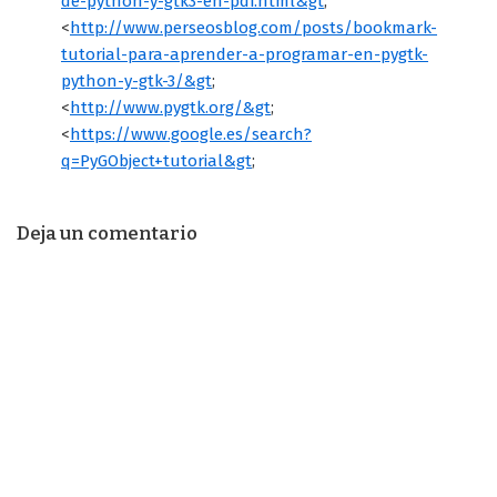
de-python-y-gtk3-en-pdf.html&gt
;
<
http://www.perseosblog.com/posts/bookmark-
tutorial-para-aprender-a-programar-en-pygtk-
python-y-gtk-3/&gt
;
<
http://www.pygtk.org/&gt
;
<
https://www.google.es/search?
q=PyGObject+tutorial&gt
;
Deja un comentario