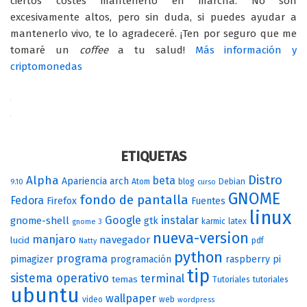
ciertos costes mantenerlo en marcha. No son
excesivamente altos, pero sin duda, si puedes ayudar a
mantenerlo vivo, te lo agradeceré. ¡Ten por seguro que me
tomaré un
coffee
a tu salud!
Más información y
criptomonedas
ETIQUETAS
Distro
Alpha
beta
Apariencia
arch
Atom
blog
Debian
9.10
curso
GNOME
fondo de pantalla
Fedora
Firefox
Fuentes
linux
Google
instalar
gnome-shell
gtk
karmic
latex
gnome 3