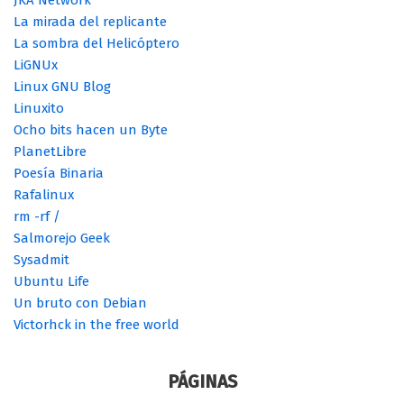
JKA Network
La mirada del replicante
La sombra del Helicóptero
LiGNUx
Linux GNU Blog
Linuxito
Ocho bits hacen un Byte
PlanetLibre
Poesía Binaria
Rafalinux
rm -rf /
Salmorejo Geek
Sysadmit
Ubuntu Life
Un bruto con Debian
Victorhck in the free world
PÁGINAS