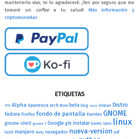
mantenerlo vivo, te lo agradeceré. ¡Ten por seguro que me
tomaré un
coffee
a tu salud!
Más información y
criptomonedas
ETIQUETAS
Distro
Alpha
beta
Apariencia
arch
Atom
blog
Debian
9.10
curso
GNOME
fondo de pantalla
Fedora
Firefox
Fuentes
linux
Google
instalar
gnome-shell
gtk
karmic
latex
gnome 3
nueva-version
manjaro
navegador
lucid
pdf
Natty