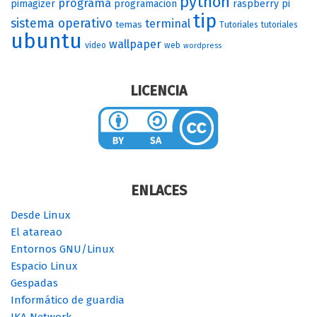
python
programa
pimagizer
programación
raspberry pi
tip
sistema operativo
terminal
temas
Tutoriales
tutoriales
ubuntu
wallpaper
video
web
wordpress
LICENCIA
ENLACES
Desde Linux
El atareao
Entornos GNU/Linux
Espacio Linux
Gespadas
Informático de guardia