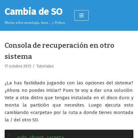
Saltar
Cambia de SO
al
contenido
Mucho sobre tecnología, linux... y Python
Consola de recuperación en otro
Pimagizer
sistema
17 octubre 2013
Tutoriales
Donar
¿La has fastidiado jugando con las opciones del sistema?
Licencia de contenido
¿Ahora no puedes iniciar? Pues te voy a dar una solución:
Vete a otra distro que tengas instalada en el disco duro y
Cookies
monta la partición que necesites. Luego ejecuta esto
Política de protección de datos
cambiando «carpeta» por la ruta a donde tienes montada
la / del otro SO.
sudo chroot carpeta