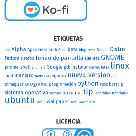
ETIQUETAS
Distro
Alpha
beta
Apariencia
arch
Atom
blog
Debian
9.10
curso
GNOME
fondo de pantalla
Fedora
Firefox
Fuentes
linux
Google
instalar
gnome-shell
gtk
karmic
latex
gnome 3
nueva-version
manjaro
navegador
lucid
pdf
Natty
python
programa
pimagizer
programación
raspberry pi
tip
sistema operativo
terminal
temas
Tutoriales
tutoriales
ubuntu
wallpaper
video
web
wordpress
LICENCIA