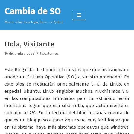
Saltar
Cambia de SO
al
contenido
Mucho sobre tecnología, linux... y Python
Hola, Visitante
Pimagizer
16 diciembre 2008
Metatemas
Este Blog está destinado a todos los que queráis cambiar o
Donar
añadir un Sistema Operativo (S.O.) a vuestro ordenador. En
este blog se mostrarán principalmente S. O. de Linux, en
Licencia de contenido
especial Ubuntu. Linux engloba muchos, muchísimos S.O.
Cookies
en las computadoras mundiales, pero tú, estimado lector
intentarás lograr que esa cifra suba, que actualmente es
Política de protección de datos
superior al 2%. En tu lectura del blog te darás cuenta de
que es un blog paso a paso y que será muy fácil lograr que
en tu sistema haya más sistemas operativos que windows.