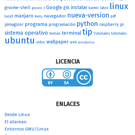
linux
Google
instalar
gnome-shell
gtk
karmic
latex
gnome 3
nueva-version
manjaro
navegador
lucid
pdf
Natty
python
programa
pimagizer
programación
raspberry pi
tip
sistema operativo
terminal
temas
Tutoriales
tutoriales
ubuntu
wallpaper
video
web
wordpress
LICENCIA
ENLACES
Desde Linux
El atareao
Entornos GNU/Linux