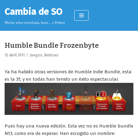
Saltar
Cambia de SO
al
contenido
Mucho sobre tecnología, linux... y Python
Humble Bundle Frozenbyte
Pimagizer
12 abril 2011
Juegos
,
Noticias
Ya ha habido otras versiones de Humble indie Bundle, esta
Donar
es la 3ª, y en todas han tenido un éxito espectacular.
Licencia de contenido
Cookies
Política de protección de datos
Pues hay una nueva edición. Esta vez no es Humble bundle
Nº3, como era de esperar. Han escogido un nombre: