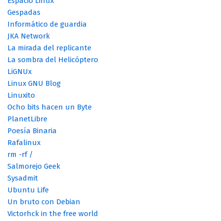
Espacio Linux
Gespadas
Informático de guardia
JKA Network
La mirada del replicante
La sombra del Helicóptero
LiGNUx
Linux GNU Blog
Linuxito
Ocho bits hacen un Byte
PlanetLibre
Poesía Binaria
Rafalinux
rm -rf /
Salmorejo Geek
Sysadmit
Ubuntu Life
Un bruto con Debian
Victorhck in the free world