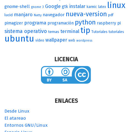
linux
Google
instalar
gnome-shell
gtk
karmic
latex
gnome 3
nueva-version
manjaro
navegador
lucid
pdf
Natty
python
programa
pimagizer
programación
raspberry pi
tip
sistema operativo
terminal
temas
Tutoriales
tutoriales
ubuntu
wallpaper
video
web
wordpress
LICENCIA
ENLACES
Desde Linux
El atareao
Entornos GNU/Linux