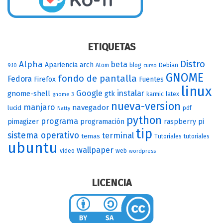
ETIQUETAS
Distro
Alpha
beta
Apariencia
arch
Atom
blog
Debian
9.10
curso
GNOME
fondo de pantalla
Fedora
Firefox
Fuentes
linux
Google
instalar
gnome-shell
gtk
karmic
latex
gnome 3
nueva-version
manjaro
navegador
lucid
pdf
Natty
python
programa
pimagizer
programación
raspberry pi
tip
sistema operativo
terminal
temas
Tutoriales
tutoriales
ubuntu
wallpaper
video
web
wordpress
LICENCIA