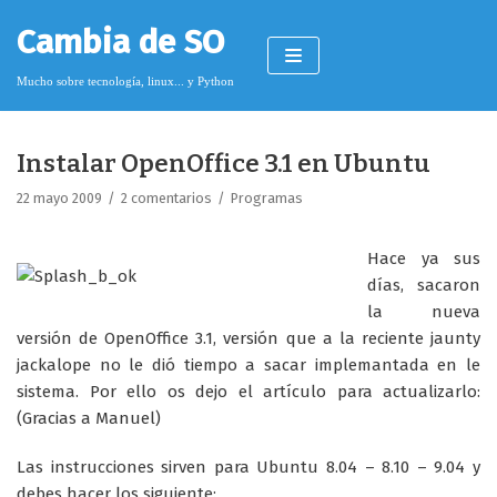
Saltar
Cambia de SO
al
contenido
Mucho sobre tecnología, linux... y Python
Instalar OpenOffice 3.1 en Ubuntu
Pimagizer
22 mayo 2009
2 comentarios
Programas
Hace ya sus
Donar
días, sacaron
la nueva
Licencia de contenido
versión de OpenOffice 3.1, versión que a la reciente jaunty
Cookies
jackalope no le dió tiempo a sacar implemantada en le
sistema. Por ello os dejo el artículo para actualizarlo:
Política de protección de datos
(Gracias a Manuel)
Las instrucciones sirven para Ubuntu 8.04 – 8.10 – 9.04 y
debes hacer los siguiente: