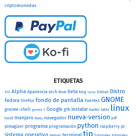
criptomonedas
ETIQUETAS
Distro
Alpha
beta
Apariencia
arch
Atom
blog
Debian
9.10
curso
GNOME
fondo de pantalla
Fedora
Firefox
Fuentes
linux
Google
instalar
gnome-shell
gtk
karmic
latex
gnome 3
nueva-version
manjaro
navegador
lucid
pdf
Natty
python
programa
pimagizer
programación
raspberry pi
tip
sistema operativo
terminal
temas
Tutoriales
tutoriales