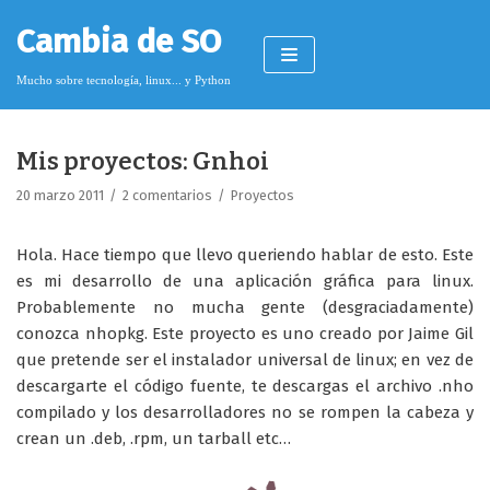
Saltar
Cambia de SO
al
contenido
Mucho sobre tecnología, linux... y Python
Mis proyectos: Gnhoi
Pimagizer
20 marzo 2011
2 comentarios
Proyectos
Hola. Hace tiempo que llevo queriendo hablar de esto. Este
Donar
es mi desarrollo de una aplicación gráfica para linux.
Probablemente no mucha gente (desgraciadamente)
Licencia de contenido
conozca nhopkg. Este proyecto es uno creado por Jaime Gil
Cookies
que pretende ser el instalador universal de linux; en vez de
descargarte el código fuente, te descargas el archivo .nho
Política de protección de datos
compilado y los desarrolladores no se rompen la cabeza y
crean un .deb, .rpm, un tarball etc…