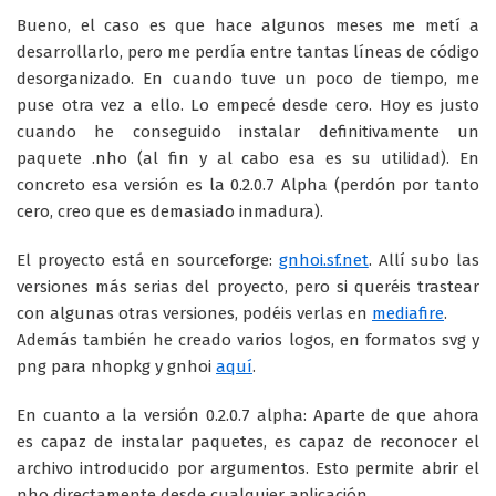
Bueno, el caso es que hace algunos meses me metí a
desarrollarlo, pero me perdía entre tantas líneas de código
desorganizado. En cuando tuve un poco de tiempo, me
puse otra vez a ello. Lo empecé desde cero. Hoy es justo
cuando he conseguido instalar definitivamente un
paquete .nho (al fin y al cabo esa es su utilidad). En
concreto esa versión es la 0.2.0.7 Alpha (perdón por tanto
cero, creo que es demasiado inmadura).
El proyecto está en sourceforge:
gnhoi.sf.net
. Allí subo las
versiones más serias del proyecto, pero si queréis trastear
con algunas otras versiones, podéis verlas en
mediafire
.
Además también he creado varios logos, en formatos svg y
png para nhopkg y gnhoi
aquí
.
En cuanto a la versión 0.2.0.7 alpha: Aparte de que ahora
es capaz de instalar paquetes, es capaz de reconocer el
archivo introducido por argumentos. Esto permite abrir el
nho directamente desde cualquier aplicación.