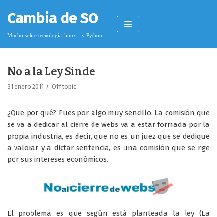
Saltar
Cambia de SO
al
contenido
Mucho sobre tecnología, linux... y Python
No a la Ley Sinde
Pimagizer
31 enero 2011
Off topic
¿Que por qué? Pues por algo muy sencillo. La comisión que
Donar
se va a dedicar al cierre de webs va a estar formada por la
propia industria, es decir, que no es un juez que se dedique
Licencia de contenido
a valorar y a dictar sentencia, es una comisión que se rige
Cookies
por sus intereses económicos.
Política de protección de datos
El problema es que según está planteada la ley (La