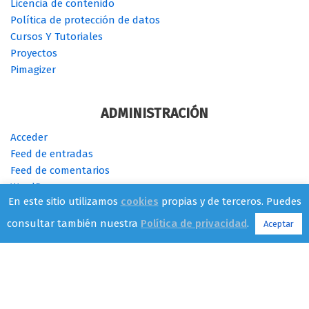
Licencia de contenido
Política de protección de datos
Cursos Y Tutoriales
Proyectos
Pimagizer
ADMINISTRACIÓN
Acceder
Feed de entradas
Feed de comentarios
WordPress.org
En este sitio utilizamos
cookies
propias y de terceros. Puedes
consultar también nuestra
Política de privacidad
.
Aceptar
Cambia de SO - {current_year} -
CC BY-SA 4.0
| Tema
Neve
para
WordPress