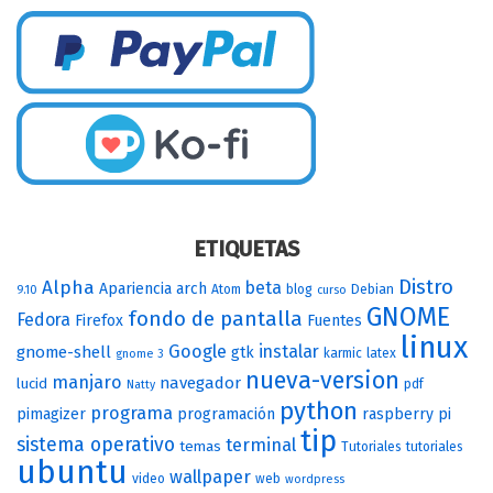
ETIQUETAS
Distro
Alpha
beta
Apariencia
arch
Atom
blog
Debian
9.10
curso
GNOME
fondo de pantalla
Fedora
Firefox
Fuentes
linux
Google
instalar
gnome-shell
gtk
karmic
latex
gnome 3
nueva-version
manjaro
navegador
lucid
pdf
Natty
python
programa
pimagizer
programación
raspberry pi
tip
sistema operativo
terminal
temas
Tutoriales
tutoriales
ubuntu
wallpaper
video
web
wordpress