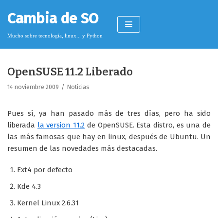
Saltar
Cambia de SO
al
contenido
Mucho sobre tecnología, linux... y Python
OpenSUSE 11.2 Liberado
Pimagizer
14 noviembre 2009
Noticias
Pues sí, ya han pasado más de tres días, pero ha sido
Donar
liberada
la version 11.2
de OpenSUSE. Esta distro, es una de
las más famosas que hay en linux, después de Ubuntu. Un
Licencia de contenido
resumen de las novedades más destacadas.
Cookies
Ext4 por defecto
Política de protección de datos
Kde 4.3
Kernel Linux 2.6.31