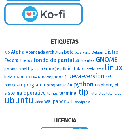
ETIQUETAS
Distro
Alpha
beta
Apariencia
arch
Atom
blog
Debian
9.10
curso
GNOME
fondo de pantalla
Fedora
Firefox
Fuentes
linux
Google
instalar
gnome-shell
gtk
karmic
latex
gnome 3
nueva-version
manjaro
navegador
lucid
pdf
Natty
python
programa
pimagizer
programación
raspberry pi
tip
sistema operativo
terminal
temas
Tutoriales
tutoriales
ubuntu
wallpaper
video
web
wordpress
LICENCIA