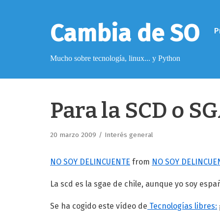
Saltar
al
Cambia de SO
P
contenido
Mucho sobre tecnología, linux... y Python
Pimagizer
Para la SCD o S
Donar
20 marzo 2009
Interés general
Licencia de contenido
NO SOY DELINCUENTE
from
NO SOY DELINCUE
Cookies
Política de protección de datos
La scd es la sgae de chile, aunque yo soy espa
Se ha cogido este vídeo de
Tecnologías libres: