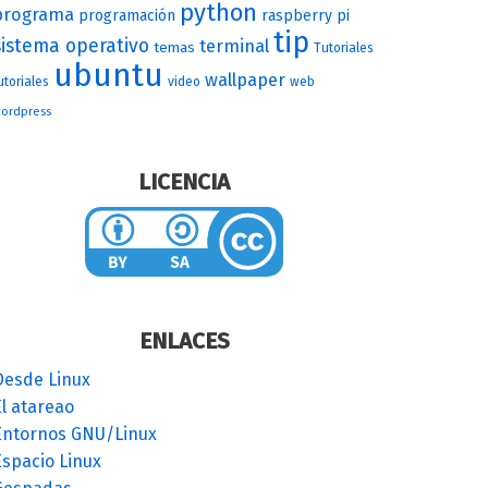
python
programa
programación
raspberry pi
tip
sistema operativo
terminal
temas
Tutoriales
ubuntu
wallpaper
utoriales
video
web
ordpress
LICENCIA
ENLACES
Desde Linux
l atareao
Entornos GNU/Linux
Espacio Linux