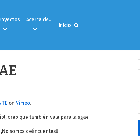
royectos
Acerca de…
Inicio
GAE
NTE
on
Vimeo
.
ñol, creo que también vale para la sgae
¡¡No somos delincuentes!!