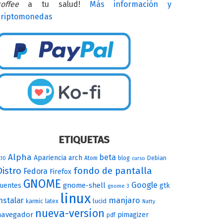
offee
a tu salud!
Más información y
criptomonedas
ETIQUETAS
Alpha
beta
Apariencia
arch
Atom
blog
Debian
.10
curso
Distro
fondo de pantalla
Fedora
Firefox
GNOME
Google
gnome-shell
uentes
gtk
gnome 3
linux
nstalar
manjaro
lucid
karmic
latex
Natty
nueva-version
navegador
pimagizer
pdf