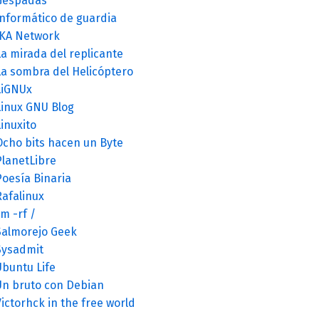
Gespadas
Informático de guardia
JKA Network
a mirada del replicante
La sombra del Helicóptero
LiGNUx
Linux GNU Blog
inuxito
Ocho bits hacen un Byte
PlanetLibre
Poesía Binaria
Rafalinux
m -rf /
Salmorejo Geek
Sysadmit
Ubuntu Life
Un bruto con Debian
ictorhck in the free world