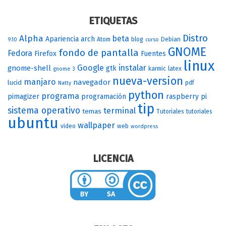
ETIQUETAS
Distro
Alpha
beta
Apariencia
arch
Atom
blog
Debian
9.10
curso
GNOME
fondo de pantalla
Fedora
Firefox
Fuentes
linux
Google
instalar
gnome-shell
gtk
karmic
latex
gnome 3
nueva-version
manjaro
navegador
lucid
pdf
Natty
python
programa
pimagizer
programación
raspberry pi
tip
sistema operativo
terminal
temas
Tutoriales
tutoriales
ubuntu
wallpaper
video
web
wordpress
LICENCIA