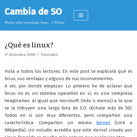
Saltar
Cambia de SO
al
contenido
Mucho sobre tecnología, linux... y Python
¿Qué es linux?
Pimagizer
17 diciembre 2008
Tutoriales
Hola a todos los lectores. En este post se explicará qué es
Donar
linux, sus ventajas y alguno de sus inconvenientes.
A ver, por donde empezar: Lo primero he de aclarar que
Licencia de contenido
linux no es un sistema operativo en sí, es una «empresa
Cookies
imaginaria», al igual que microsoft (más o menos) a la que
se le tribuyen una larga lista de S.O. (échale más de 50).
Política de protección de datos
Todos en sí son muy diferentes, pero comparten una
característica: Comparten un mismo
kernel
(Link a
Wikipedia). Un estudio acredita que este Kernel creado por