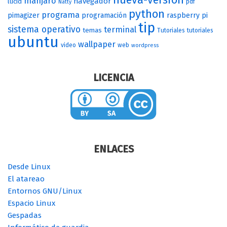
manjaro
navegador
lucid
pdf
Natty
python
programa
pimagizer
programación
raspberry pi
tip
sistema operativo
terminal
temas
Tutoriales
tutoriales
ubuntu
wallpaper
video
web
wordpress
LICENCIA
ENLACES
Desde Linux
El atareao
Entornos GNU/Linux
Espacio Linux
Gespadas