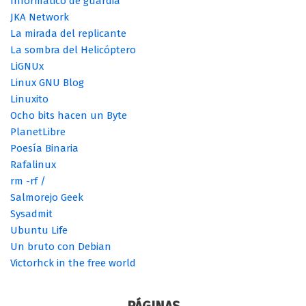
Informático de guardia
JKA Network
La mirada del replicante
La sombra del Helicóptero
LiGNUx
Linux GNU Blog
Linuxito
Ocho bits hacen un Byte
PlanetLibre
Poesía Binaria
Rafalinux
rm -rf /
Salmorejo Geek
Sysadmit
Ubuntu Life
Un bruto con Debian
Victorhck in the free world