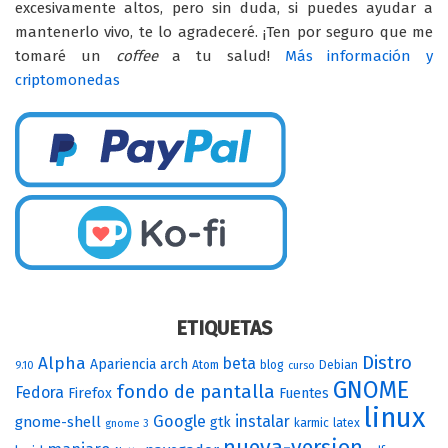
excesivamente altos, pero sin duda, si puedes ayudar a
mantenerlo vivo, te lo agradeceré. ¡Ten por seguro que me
tomaré un
coffee
a tu salud!
Más información y
criptomonedas
ETIQUETAS
Distro
Alpha
beta
Apariencia
arch
Atom
blog
Debian
9.10
curso
GNOME
fondo de pantalla
Fedora
Firefox
Fuentes
linux
Google
instalar
gnome-shell
gtk
karmic
latex
gnome 3
nueva-version