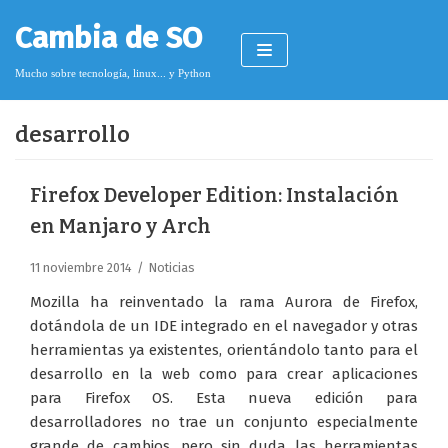
Saltar
Cambia de SO
al
contenido
Mucho sobre tecnología, linux... y Python
desarrollo
Pimagizer
Firefox Developer Edition: Instalación
en Manjaro y Arch
Donar
11 noviembre 2014
Noticias
Licencia de contenido
Mozilla ha reinventado la rama Aurora de Firefox,
Cookies
dotándola de un IDE integrado en el navegador y otras
herramientas ya existentes, orientándolo tanto para el
Política de protección de datos
desarrollo en la web como para crear aplicaciones
para Firefox OS. Esta nueva edición para
desarrolladores no trae un conjunto especialmente
grande de cambios, pero sin duda las herramientas