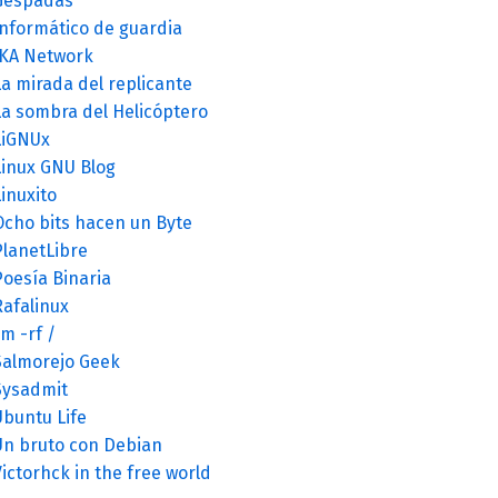
Gespadas
Informático de guardia
JKA Network
a mirada del replicante
La sombra del Helicóptero
LiGNUx
Linux GNU Blog
inuxito
Ocho bits hacen un Byte
PlanetLibre
Poesía Binaria
Rafalinux
m -rf /
Salmorejo Geek
Sysadmit
Ubuntu Life
Un bruto con Debian
ictorhck in the free world