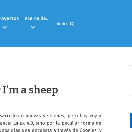
royectos
Acerca de…
Inicio
 I’m a sheep
sarrollos o nuevas versiones, pero hoy voy a
ncia Linux 4.0, sino por la peculiar forma de
unos días una encuesta a través de Google+, y