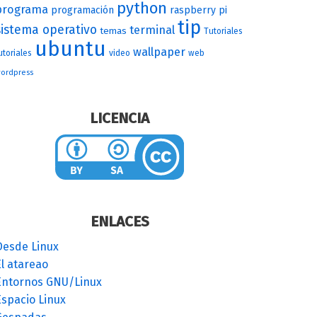
python
programa
programación
raspberry pi
tip
sistema operativo
terminal
temas
Tutoriales
ubuntu
wallpaper
utoriales
video
web
ordpress
LICENCIA
ENLACES
Desde Linux
l atareao
Entornos GNU/Linux
Espacio Linux