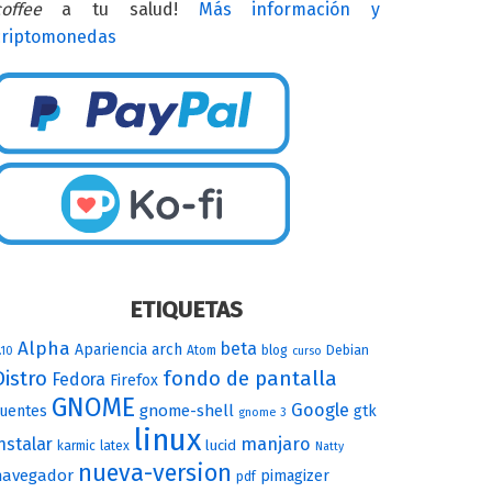
offee
a tu salud!
Más información y
criptomonedas
ETIQUETAS
Alpha
beta
Apariencia
arch
Atom
blog
Debian
.10
curso
Distro
fondo de pantalla
Fedora
Firefox
GNOME
Google
gnome-shell
uentes
gtk
gnome 3
linux
nstalar
manjaro
lucid
karmic
latex
Natty
nueva-version
navegador
pimagizer
pdf