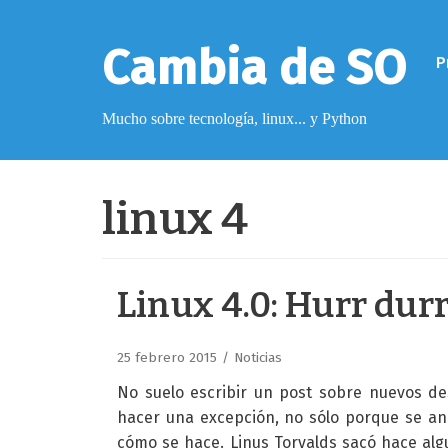
Saltar
al
Cambia de SO
P
contenido
Mucho sobre tecnología, linux... y Python
Pimagizer
linux 4
Donar
Linux 4.0: Hurr durr
Licencia de contenido
Cookies
25 febrero 2015
Noticias
Política de protección de datos
No suelo escribir un post sobre nuevos de
hacer una excepción, no sólo porque se anu
cómo se hace. Linus Torvalds sacó hace alg