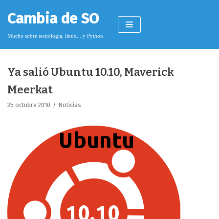
Saltar
Cambia de SO
al
contenido
Mucho sobre tecnología, linux... y Python
Ya salió Ubuntu 10.10, Maverick
Pimagizer
Meerkat
25 octubre 2010
Noticias
Donar
Licencia de contenido
Cookies
Política de protección de datos