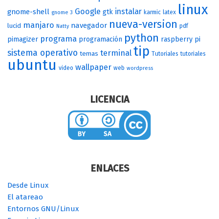
linux
Google
instalar
gnome-shell
gtk
karmic
latex
gnome 3
nueva-version
manjaro
navegador
lucid
pdf
Natty
python
programa
pimagizer
programación
raspberry pi
tip
sistema operativo
terminal
temas
Tutoriales
tutoriales
ubuntu
wallpaper
video
web
wordpress
LICENCIA
ENLACES
Desde Linux
El atareao
Entornos GNU/Linux