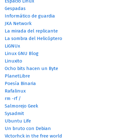
Espacio Linux
Gespadas
Informático de guardia
JKA Network
La mirada del replicante
La sombra del Helicóptero
LiGNUx
Linux GNU Blog
Linuxito
Ocho bits hacen un Byte
PlanetLibre
Poesía Binaria
Rafalinux
rm -rf /
Salmorejo Geek
Sysadmit
Ubuntu Life
Un bruto con Debian
Victorhck in the free world