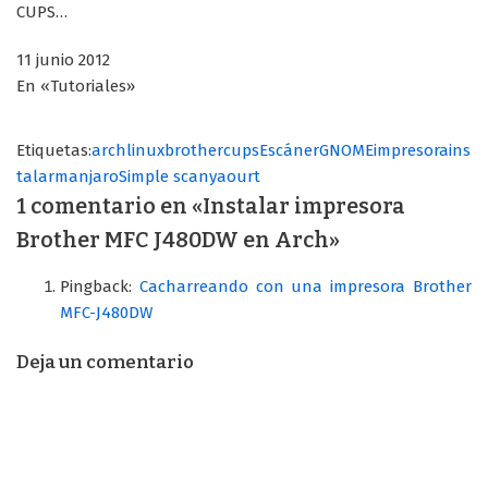
CUPS…
11 junio 2012
En «Tutoriales»
Etiquetas:
archlinux
brother
cups
Escáner
GNOME
impresora
ins
talar
manjaro
Simple scan
yaourt
1 comentario en «Instalar impresora
Brother MFC J480DW en Arch»
Pingback:
Cacharreando con una impresora Brother
MFC-J480DW
Deja un comentario