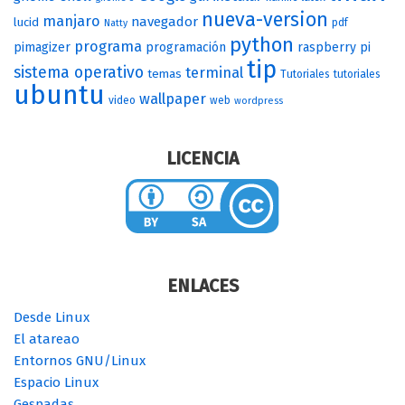
nueva-version
manjaro
navegador
lucid
pdf
Natty
python
programa
pimagizer
programación
raspberry pi
tip
sistema operativo
terminal
temas
Tutoriales
tutoriales
ubuntu
wallpaper
video
web
wordpress
LICENCIA
ENLACES
Desde Linux
El atareao
Entornos GNU/Linux
Espacio Linux
Gespadas