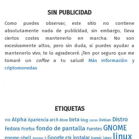
SIN PUBLICIDAD
Como puedes observar, este sitio no contiene
absolutamente nada de publicidad, sin embargo, lleva
ciertos costes mantenerlo en marcha. No son
excesivamente altos, pero sin duda, si puedes ayudar a
mantenerlo vivo, te lo agradeceré. ¡Ten por seguro que me
tomaré un
coffee
a tu salud!
Más información y
criptomonedas
ETIQUETAS
Distro
Alpha
beta
Apariencia
arch
Atom
blog
Debian
9.10
curso
GNOME
fondo de pantalla
Fedora
Firefox
Fuentes
linux
Google
instalar
gnome-shell
gtk
karmic
latex
gnome 3