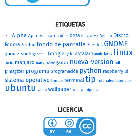
ETIQUETAS
Distro
Alpha
beta
Apariencia
arch
Atom
blog
Debian
9.10
curso
GNOME
fondo de pantalla
Fedora
Firefox
Fuentes
linux
Google
instalar
gnome-shell
gtk
karmic
latex
gnome 3
nueva-version
manjaro
navegador
lucid
pdf
Natty
python
programa
pimagizer
programación
raspberry pi
tip
sistema operativo
terminal
temas
Tutoriales
tutoriales
ubuntu
wallpaper
video
web
wordpress
LICENCIA