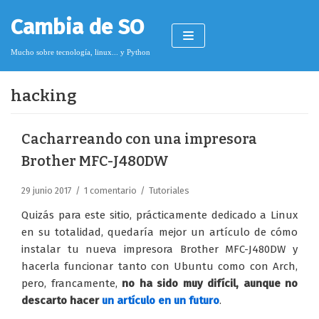
Saltar
Cambia de SO
al
contenido
Mucho sobre tecnología, linux... y Python
hacking
Pimagizer
Cacharreando con una impresora
Brother MFC-J480DW
Donar
29 junio 2017
1 comentario
Tutoriales
Licencia de contenido
Quizás para este sitio, prácticamente dedicado a Linux
Cookies
en su totalidad, quedaría mejor un artículo de cómo
instalar tu nueva impresora Brother MFC-J480DW y
Política de protección de datos
hacerla funcionar tanto con Ubuntu como con Arch,
pero, francamente,
no ha sido muy difícil, aunque no
descarto hacer
un artículo en un futuro
.