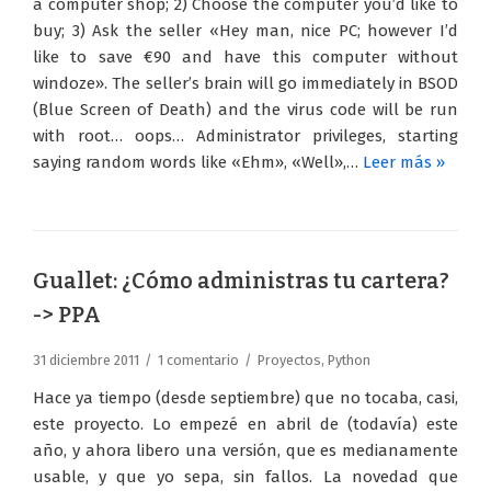
a computer shop; 2) Choose the computer you’d like to
buy; 3) Ask the seller «Hey man, nice PC; however I’d
like to save €90 and have this computer without
windoze». The seller’s brain will go immediately in BSOD
(Blue Screen of Death) and the virus code will be run
with root… oops… Administrator privileges, starting
saying random words like «Ehm», «Well»,…
Leer más »
Guallet: ¿Cómo administras tu cartera?
-> PPA
31 diciembre 2011
1 comentario
Proyectos
,
Python
Hace ya tiempo (desde septiembre) que no tocaba, casi,
este proyecto. Lo empezé en abril de (todavía) este
año, y ahora libero una versión, que es medianamente
usable, y que yo sepa, sin fallos. La novedad que