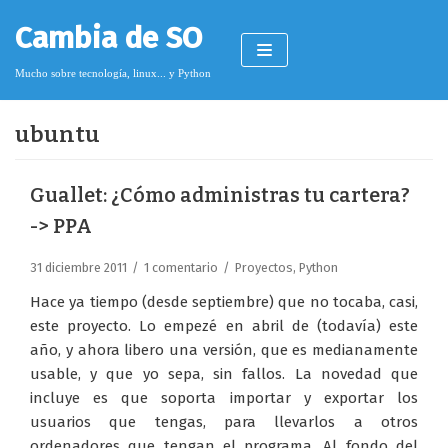
Saltar
Cambia de SO
al
contenido
Mucho sobre tecnología, linux... y Python
ubuntu
Pimagizer
Guallet: ¿Cómo administras tu cartera?
-> PPA
Donar
31 diciembre 2011
1 comentario
Proyectos
,
Python
Licencia de contenido
Hace ya tiempo (desde septiembre) que no tocaba, casi,
Cookies
este proyecto. Lo empezé en abril de (todavía) este
año, y ahora libero una versión, que es medianamente
Política de protección de datos
usable, y que yo sepa, sin fallos. La novedad que
incluye es que soporta importar y exportar los
usuarios que tengas, para llevarlos a otros
ordenadores que tengan el programa. Al fondo del