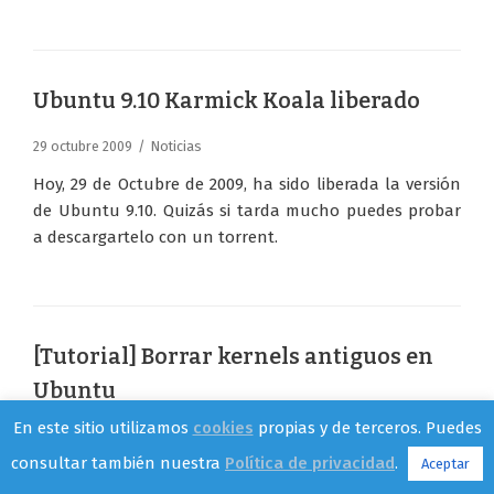
Ubuntu 9.10 Karmick Koala liberado
29 octubre 2009
Noticias
Hoy, 29 de Octubre de 2009, ha sido liberada la versión
de Ubuntu 9.10. Quizás si tarda mucho puedes probar
a descargartelo con un torrent.
[Tutorial] Borrar kernels antiguos en
Ubuntu
En este sitio utilizamos
cookies
propias y de terceros. Puedes
28 octubre 2009
Tutoriales
consultar también nuestra
Política de privacidad
.
Aceptar
Esto es algo para usuarios más avanzados, pues hay