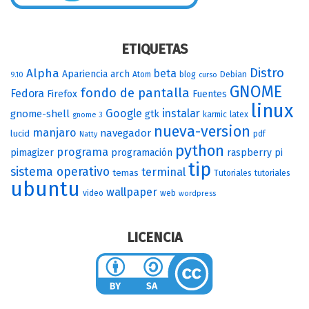
ETIQUETAS
Distro
Alpha
beta
Apariencia
arch
Atom
blog
Debian
9.10
curso
GNOME
fondo de pantalla
Fedora
Firefox
Fuentes
linux
Google
instalar
gnome-shell
gtk
karmic
latex
gnome 3
nueva-version
manjaro
navegador
lucid
pdf
Natty
python
programa
pimagizer
programación
raspberry pi
tip
sistema operativo
terminal
temas
Tutoriales
tutoriales
ubuntu
wallpaper
video
web
wordpress
LICENCIA