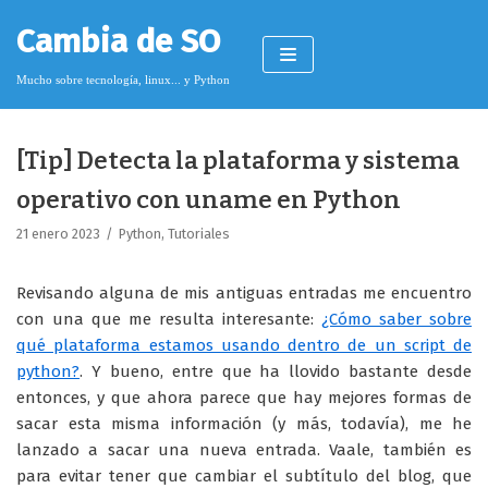
Saltar
Cambia de SO
al
contenido
Mucho sobre tecnología, linux... y Python
[Tip] Detecta la plataforma y sistema
Pimagizer
operativo con uname en Python
21 enero 2023
Python
,
Tutoriales
Donar
Revisando alguna de mis antiguas entradas me encuentro
Licencia de contenido
con una que me resulta interesante:
¿Cómo saber sobre
qué plataforma estamos usando dentro de un script de
Cookies
python?
. Y bueno, entre que ha llovido bastante desde
Política de protección de datos
entonces, y que ahora parece que hay mejores formas de
sacar esta misma información (y más, todavía), me he
lanzado a sacar una nueva entrada. Vaale, también es
para evitar tener que cambiar el subtítulo del blog, que