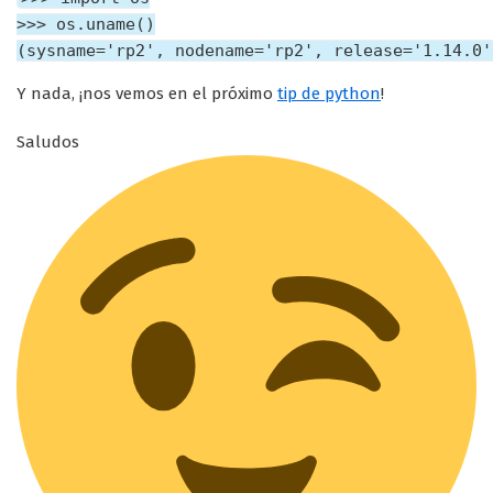
>>> os.uname()

(sysname='rp2', nodename='rp2', release='1.14.0'
Y nada, ¡nos vemos en el próximo
tip de python
!
Saludos