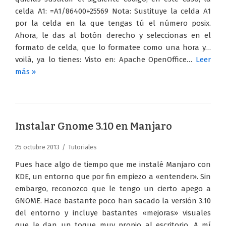
celda A1: =A1/86400+25569 Nota: Sustituye la celda A1
por la celda en la que tengas tú el número posix.
Ahora, le das al botón derecho y seleccionas en el
formato de celda, que lo formatee como una hora y…
voilà, ya lo tienes: Visto en: Apache OpenOffice…
Leer
más »
Instalar Gnome 3.10 en Manjaro
25 octubre 2013
Tutoriales
Pues hace algo de tiempo que me instalé Manjaro con
KDE, un entorno que por fin empiezo a «entender». Sin
embargo, reconozco que le tengo un cierto apego a
GNOME. Hace bastante poco han sacado la versión 3.10
del entorno y incluye bastantes «mejoras» visuales
que le dan un toque muy propio al escritorio. A mí