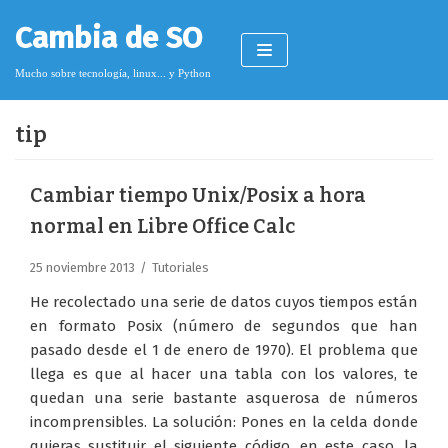
Saltar
Cambia de SO
al
contenido
Mucho sobre tecnología, linux... y Python
tip
Pimagizer
Cambiar tiempo Unix/Posix a hora
normal en Libre Office Calc
Donar
25 noviembre 2013
Tutoriales
Licencia de contenido
He recolectado una serie de datos cuyos tiempos están
Cookies
en formato Posix (número de segundos que han
pasado desde el 1 de enero de 1970). El problema que
Política de protección de datos
llega es que al hacer una tabla con los valores, te
quedan una serie bastante asquerosa de números
incomprensibles. La solución: Pones en la celda donde
quieras sustituir el siguiente código, en este caso, la